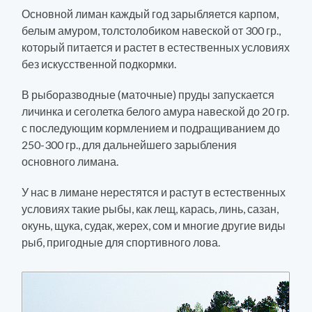
Основной лиман каждый год зарыбляется карпом,
белым амуром, толстолобиком навеской от 300 гр.,
который питается и растет в естественных условиях
без искусственной подкормки.
В рыборазводные (маточные) пруды запускается
личинка и сеголетка белого амура навеской до 20 гр.
с последующим кормлением и подращиванием до
250-300 гр., для дальнейшего зарыбления
основного лимана.
У нас в лимане нерестятся и растут в естественных
условиях такие рыбы, как лещ, карась, линь, сазан,
окунь, щука, судак, жерех, сом и многие другие виды
рыб, пригодные для спортивного лова.