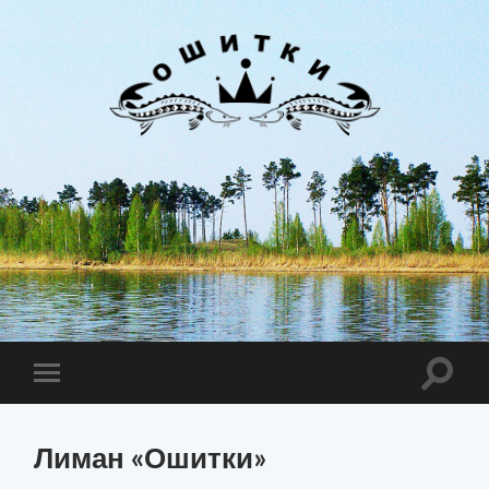
Лиман
Ошитки
Toggle
Toggle
search
mobile
field
menu
Лиман «Ошитки»