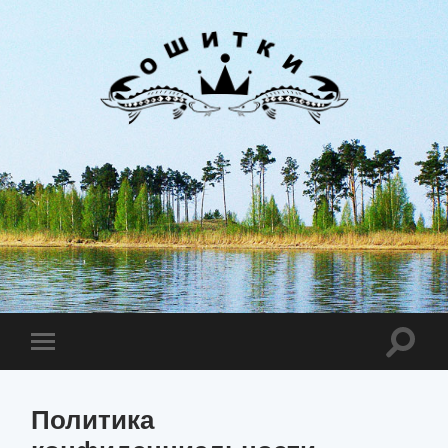
Лиман
Ошитки
Toggle
Toggle
search
mobile
field
menu
Политика