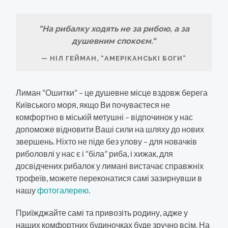
“
На рибалку ходять не за рибою, а за
душевним спокоєм.
“
НІЛ ГЕЙМАН, “АМЕРІКАНСЬКІ БОГИ”
Лиман “Ошитки” – це душевне місце вздовж берега
Київського моря, якщо Ви почуваєтеся не
комфортно в міській метушні – відпочинок у нас
допоможе відновити Ваші сили на шляху до нових
звершень. Ніхто не піде без улову – для новачків
риболовлі у нас є і “біла” риба, і хижак, для
досвідчених рибалок у лимані вистачає справжніх
трофеїв, можете переконатися самі зазирнувши в
нашу
фотогалерею
.
Приїжджайте самі та привозіть родину, адже у
наших комфортних будиночках буде зручно всім. На