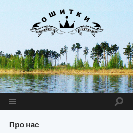
Лиман
Ошитки
Toggle
Toggle
search
mobile
field
menu
Про нас