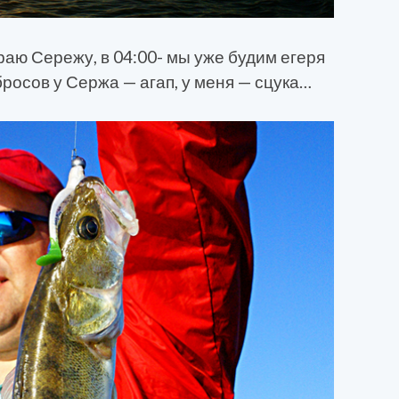
ираю Сережу, в 04:00- мы уже будим егеря
бросов у Сержа — агап, у меня — сцука…