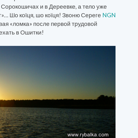
 Сорокошичах и в Дереевке, а тело уже
т»… Шо коїця, шо коїця! Звоню Сереге
NGN
овая «ломка» после первой трудовой
ехать в Ошитки!