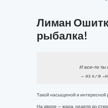
Лиман Ошитк
рыбалка!
И все-то ты 
ИЗ К/Ф «
Такой насыщеной и интересной 
На дворе — жара, неделя до отк