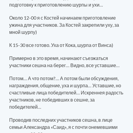
подготовку к приготовлению шурпы и ухи…
Около 12-00 я с Костей начинаем приготовление
ужина для участников. За Костей закрепили уху, за
мной шурпу)
К 15-30 все готово. Уха от Кока, шурпа от Винса)
Примерно в это время, начинают съезжаться
участники сешна на берег… Видно, все уставшие…
Потом… А что потом?… А потом были обсуждения,
награждения, общение, уха и шурпа… Уставшие, но
счастливые лица победителей… Искреннея радость
участников, не победивших в сешне, за
победителей…
Проводив последних участников сешна, в лице
семьи Александра «Саид», я с почти онемевшими