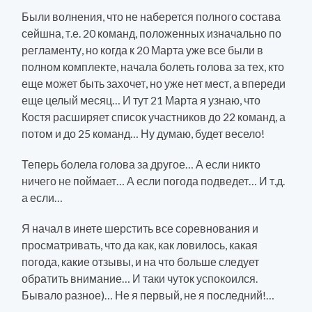
Были волнения, что не наберется полного состава
сейшна, т.е. 20 команд, положенных изначально по
регламенту, но когда к 20 Марта уже все были в
полном комплекте, начала болеть голова за тех, кто
еще может быть захочет, но уже нет мест, а впереди
еще целый месяц… И тут 21 Марта я узнаю, что
Костя расширяет список участников до 22 команд, а
потом и до 25 команд… Ну думаю, будет весело!
Теперь болела голова за другое… А если никто
ничего не поймает… А если погода подведет… И т.д.
а если…
Я начал в инете шерстить все соревнования и
просматривать, что да как, как ловилось, какая
погода, какие отзывы, и на что больше следует
обратить внимание… И таки чуток успокоился.
Бывало разное)… Не я первый, не я последний!…