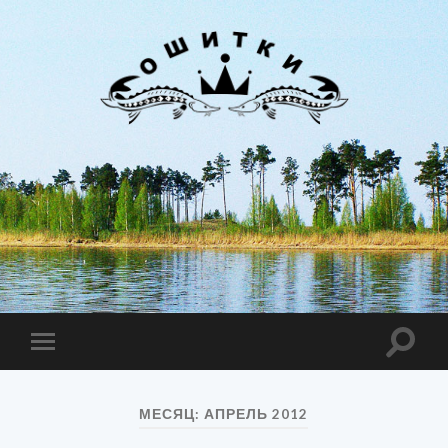
Лиман
Ошитки
Toggle
Toggle
search
mobile
field
menu
МЕСЯЦ:
АПРЕЛЬ 2012