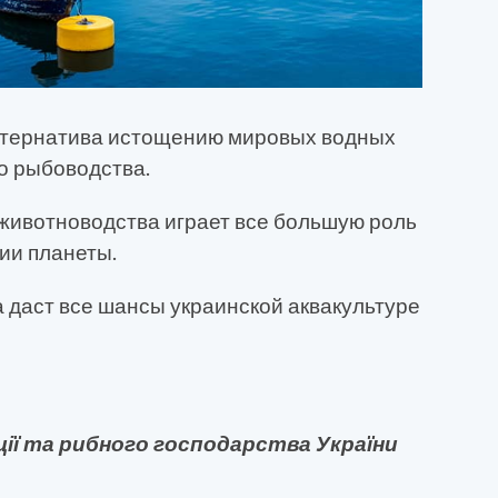
ьтернатива истощению мировых водных
о рыбоводства.
животноводства играет все большую роль
ии планеты.
 даст все шансы украинской аквакультуре
ії та рибного господарства України