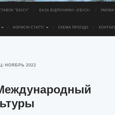
СТАВОК “ЕБІСУ”
БАЗА ВІДПОЧИНКУ «ЕБІСУ»
УМОВИ 
КОРИСНІ СТАТТІ
СХЕМА ПРОЇЗДУ
КОНТАК
Ц:
НОЯБРЬ 2022
 Международный
льтуры