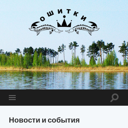
Лиман
Ошитки
Toggle
Toggle
search
mobile
field
menu
Новости и события