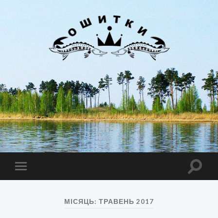
Лиман
Ошитки
Toggle
Toggle
search
mobile
field
menu
МІСЯЦЬ:
ТРАВЕНЬ 2017