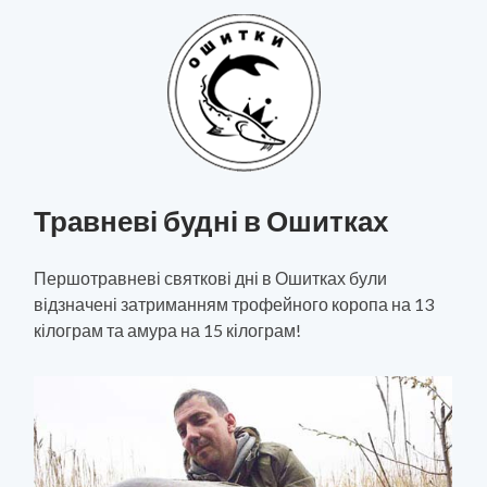
Травневі будні в Ошитках
Першотравневі святкові дні в Ошитках були
відзначені затриманням трофейного коропа на 13
кілограм та амура на 15 кілограм!