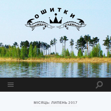
Лиман
Ошитки
Toggle
Toggle
search
mobile
field
menu
МІСЯЦЬ:
ЛИПЕНЬ 2017