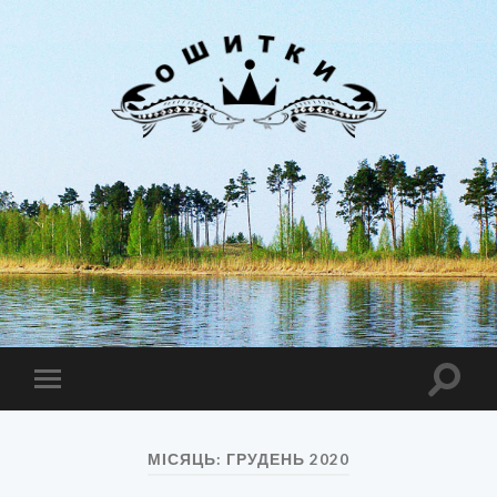
Лиман
Ошитки
Toggle
Toggle
search
mobile
field
menu
МІСЯЦЬ:
ГРУДЕНЬ 2020