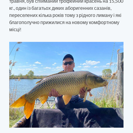
травня, був спійманий трофейний красень на 15,500
кг., один із багатьох диких аборигенних сазанів,
переселених кілька років тому з рідного лиману і які
благополучно прижилися на новому комфортному
місці!