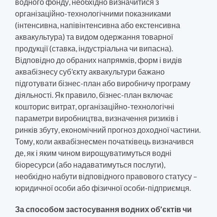
водного фонду, необхідно визначитися з
організаційно-технологічними показниками
(інтенсивна, напівінтенсивна або екстенсивна
аквакультура) та видом одержання товарної
продукції (ставка, індустріальна чи випасна).
Відповідно до обраних напрямків, форм і видів
аквабізнесу суб’єкту аквакультури бажано
підготувати бізнес-план або виробничу програму
діяльності. Як правило, бізнес-план включає
кошторис витрат, організаційно-технологічні
параметри виробництва, визначення ризиків і
ринків збуту, економічний прогноз доходної частини.
Тому, коли аквабізнесмен початківець визначився
де, як і яким чином вирощуватимуться водні
біоресурси (або надаватимуться послуги),
необхідно набути відповідного правового статусу –
юридичної особи або фізичної особи-підприємця.
За способом застосування водних об’єктів чи