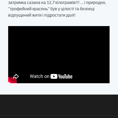
затримка сазана на 12,7 кілограмів!!! … і природно,
“трофейний красень” був у цілості та безпеці
відпущений жити і підростати далі!