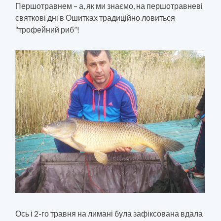
Першотравнем – а, як ми знаємо, на першотравневі
святкові дні в Ошитках традиційно ловиться
“трофейний риб”!
Ось і 2-го травня на лимані була зафіксована вдала