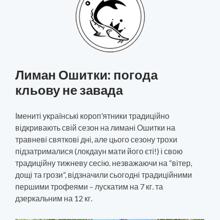
Лиман Ошитки: погода
кльову не завада
Імениті українські короп’ятники традиційно
відкривають свій сезон на лимані Ошитки на
травневі святкові дні, але цього сезону трохи
підзатрималися (локдаун мати його єті!) і свою
традиційну тижневу сесію. незважаючи на “вітер,
дощі та грози”, відзначили сьогодні традиційними
першими трофеями – лускатим на 7 кг. та
дзеркальним на 12 кг.