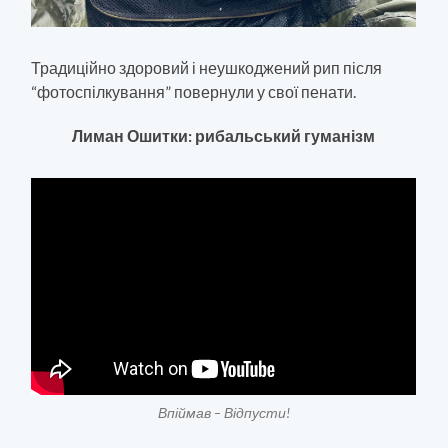
Традиційно здоровий і неушкоджений рип після
“фотоспілкування” повернули у свої пенати.
Лиман Ошитки: рибальський гуманізм
Впіймав – Відпусти!