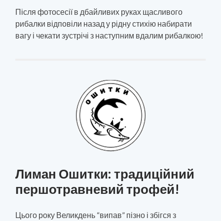
Після фотосесії в дбайливих руках щасливого
рибалки відповіли назад у рідну стихію набирати
вагу і чекати зустрічі з наступним вдалим рибалкою!
Лиман Ошитки: традиційний
першотравневий трофей!
Цього року Великдень “випав” пізно і збігся з