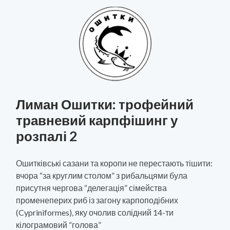
Лиман Ошитки: трофейний
травневий карпфішинг у
розпалі 2
Ошитківські сазани та коропи не перестають тішити:
вчора “за круглим столом” з рибальцями була
присутня чергова “делегація” сімейства
променеперих риб із загону карпоподібних
(Cypriniformes), яку очолив солідний 14-ти
кілограмовий “голова”