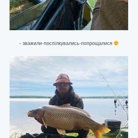
– зважили-поспілкувались-попрощалися