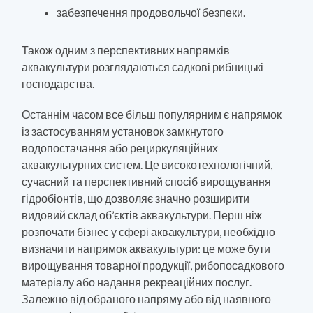
забезпечення продовольчої безпеки.
Також одним з перспективних напрямків
аквакультури розглядаються садкові рибницькі
господарства.
Останнім часом все більш популярним є напрямок
із застосуванням установок замкнутого
водопостачання або рециркуляційних
аквакультурних систем. Це високотехнологічний,
сучасний та перспективний спосіб вирощування
гідробіонтів, що дозволяє значно розширити
видовий склад об’єктів аквакультури. Перш ніж
розпочати бізнес у сфері аквакультури, необхідно
визначити напрямок аквакультури: це може бути
вирощування товарної продукції, рибопосадкового
матеріалу або надання рекреаційних послуг.
Залежно від обраного напряму або від наявного