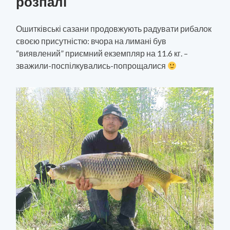
розпалі
Ошитківські сазани продовжують радувати рибалок
своєю присутністю: вчора на лимані був
“виявлений” приємний екземпляр на 11.6 кг. –
зважили-поспілкувались-попрощалися