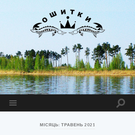
Лиман
Ошитки
Toggle
Toggle
search
mobile
field
menu
МІСЯЦЬ:
ТРАВЕНЬ 2021