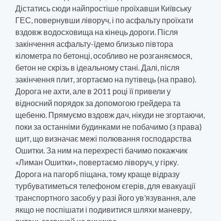
Дістатись сюди найпростіше проїхавши Київську
ГЕС, повернувши ліворуч, і по асфальту проїхати
вздовж водосховища на кінець дороги. Після
закінчення асфальту-їдемо близько півтора
кілометра по бетонці, особливо не розганяємося,
бетон не скрізь в ідеальному стані. Далі, після
закінчення плит, згортаємо на путівець (на право).
Дорога не ахти, але в 2011 році її привели у
відносний порядок за допомогою грейдера та
щебеню. Прямуємо вздовж дач, нікуди не згортаючи,
поки за останніми будинками не побачимо (з права)
щит, що визначає межі полювання господарства
Ошитки. За ним на перехресті бачимо покажчик
«Лиман Ошитки», повертаємо ліворуч, у гірку.
Дорога на пагорб піщана, тому краще відразу
турбуватиметься телефоном єгерів, для евакуації
транспортного засобу у разі його ув’язування, але
якщо не поспішати і подивитися шляхи маневру,