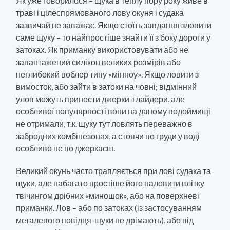
Як уже говорилося – щука в теплу пору року живе в
траві і цілеспрямованого лову окуня і судака
зазвичай не заважає. Якщо стоїть завдання зловити
саме щуку – то найпростіше знайти її з боку дороги у
затоках. Як приманку використовувати або не
завантажений силікон великих розмірів або
неглибокий воблер типу «мінноу». Якщо ловити з
вимосток, або зайти в затоки на човні; відмінний
улов можуть принести джерки-глайдери, але
особливої ​​популярності вони на даному водоймищі
не отримали, т.к. щуку тут ловлять переважно в
забродних комбінезонах, а стоячи по груди у воді
особливо не по джеркаєш.
Великий окунь часто трапляється при лові судака та
щуки, але набагато простіше його наловити влітку
твічингом дрібних «миношок», або на поверхневі
приманки. Лов – або по затоках (із застосуванням
металевого повідця-щуки не дрімають), або під