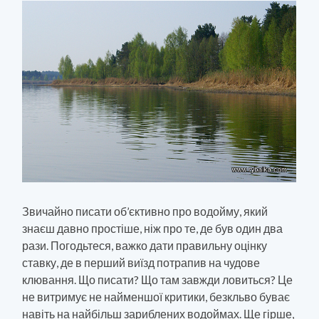
Звичайно писати об’єктивно про водойму, який
знаєш давно простіше, ніж про те, де був один два
рази. Погодьтеся, важко дати правильну оцінку
ставку, де в перший виїзд потрапив на чудове
клювання. Що писати? Що там завжди ловиться? Це
не витримує не найменшої критики, безкльво буває
навіть на найбільш зариблених водоймах. Ще гірше,