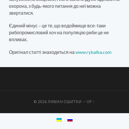
охорона, з будь-якого питання до неї можна
звертатися.
Єдиний мінус – це те, що водоймище все-таки
рибопромисловий хоч на популяцію риби це не
впливає.
Оригінал статті знаходиться на
www.rybalka.com
© 2026
ЛИМАН ОШИТКИ
—
UP ↑