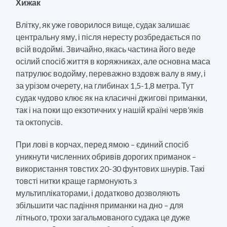
Хижак
Влітку, як уже говорилося вище, судак залишає
центральну яму, і після нересту розбредається по
всій водоймі. Звичайно, якась частина його веде
осілий спосіб життя в коряжниках, але основна маса
патрулює водойму, переважно вздовж валу в яму, і
за урізом очерету, на глибинах 1,5-1,8 метра. Тут
судак чудово клює як на класичні джигові приманки,
так і на поки що екзотичних у нашій країні черв’яків
та октопусів.
При лові в корчах, перед ямою – єдиний спосіб
уникнути численних обривів дорогих приманок –
використання товстих 20-30 фунтових шнурів. Такі
товсті нитки краще гармонують з
мультиплікаторами, і додатково дозволяють
збільшити час падіння приманки на дно – для
літнього, трохи загальмованого судака це дуже