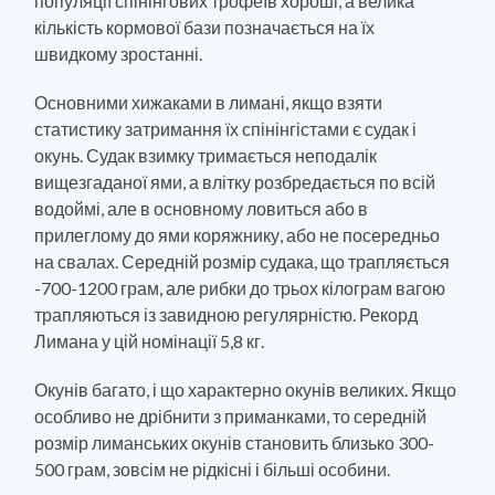
популяції спінінгових трофеїв хороші, а велика
кількість кормової бази позначається на їх
швидкому зростанні.
Основними хижаками в лимані, якщо взяти
статистику затримання їх спінінгістами є судак і
окунь. Судак взимку тримається неподалік
вищезгаданої ями, а влітку розбредається по всій
водоймі, але в основному ловиться або в
прилеглому до ями коряжнику, або не посередньо
на свалах. Середній розмір судака, що трапляється
-700-1200 грам, але рибки до трьох кілограм вагою
трапляються із завидною регулярністю. Рекорд
Лимана у цій номінації 5,8 кг.
Окунів багато, і що характерно окунів великих. Якщо
особливо не дрібнити з приманками, то середній
розмір лиманських окунів становить близько 300-
500 грам, зовсім не рідкісні і більші особини.