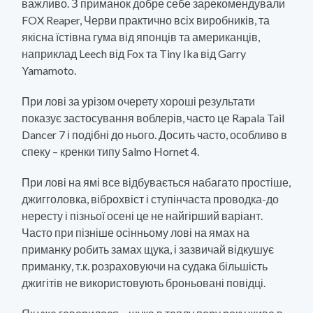
важливо. З приманок добре себе зарекомендували
FOX Reaper, Черви практично всіх виробників, та
якісна їстівна гума від японців та американців,
наприклад Leech від Fox та Tiny Ika від Garry
Yamamoto.
При лові за урізом очерету хороші результати
показує застосування воблерів, часто це Rapala Tail
Dancer 7 і подібні до нього. Досить часто, особливо в
спеку – кренки типу Salmo Hornet 4.
При лові на ямі все відбувається набагато простіше,
джигголовка, віброхвіст і ступінчаста проводка-до
нересту і пізньої осені це не найгірший варіант.
Часто при пізніше осінньому лові на ямах на
приманку робить замах щука, і зазвичай відкушує
приманку, т.к. розраховуючи на судака більшість
джигітів не використовують броньовані повідці.