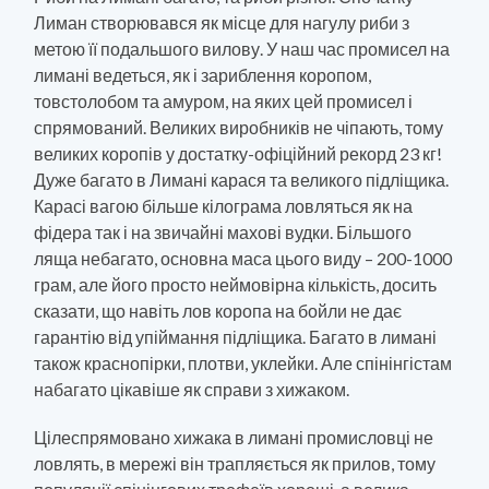
Лиман створювався як місце для нагулу риби з
метою її подальшого вилову. У наш час промисел на
лимані ведеться, як і зариблення коропом,
товстолобом та амуром, на яких цей промисел і
спрямований. Великих виробників не чіпають, тому
великих коропів у достатку-офіційний рекорд 23 кг!
Дуже багато в Лимані карася та великого підліщика.
Карасі вагою більше кілограма ловляться як на
фідера так і на звичайні махові вудки. Більшого
ляща небагато, основна маса цього виду – 200-1000
грам, але його просто неймовірна кількість, досить
сказати, що навіть лов коропа на бойли не дає
гарантію від упіймання підліщика. Багато в лимані
також краснопірки, плотви, уклейки. Але спінінгістам
набагато цікавіше як справи з хижаком.
Цілеспрямовано хижака в лимані промисловці не
ловлять, в мережі він трапляється як прилов, тому