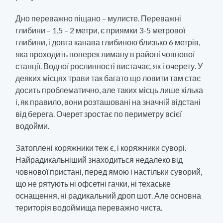
Дно переважно піщано – мулисте. Переважні
глибини – 1,5 – 2 метри, є приямки 3-5 метрової
глибини, і довга канава глибиною близько 6 метрів,
яка проходить поперек лиману в районі човнової
станції. Водної рослинності вистачає, як і очерету. У
деяких місцях трави так багато що ловити там стає
досить проблематично, але таких місць лише кілька
і, як правило, вони розташовані на значній відстані
від берега. Очерет зростає по периметру всієї
водойми.
Затоплені коряжники теж є, і коряжники суворі.
Найрадикальніший знаходиться недалеко від
човнової пристані, перед ямою і настільки суворий,
що не рятують ні офсетні гачки, ні техаське
оснащення, ні радикальний дроп шот. Але основна
територія водоймища переважно чиста.