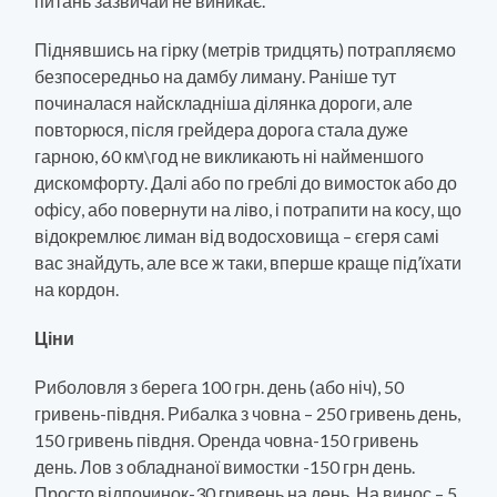
питань зазвичай не виникає.
Піднявшись на гірку (метрів тридцять) потрапляємо
безпосередньо на дамбу лиману. Раніше тут
починалася найскладніша ділянка дороги, але
повторюся, після грейдера дорога стала дуже
гарною, 60 км\год не викликають ні найменшого
дискомфорту. Далі або по греблі до вимосток або до
офісу, або повернути на ліво, і потрапити на косу, що
відокремлює лиман від водосховища – єгеря самі
вас знайдуть, але все ж таки, вперше краще під’їхати
на кордон.
Ціни
Риболовля з берега 100 грн. день (або ніч), 50
гривень-півдня. Рибалка з човна – 250 гривень день,
150 гривень півдня. Оренда човна-150 гривень
день. Лов з обладнаної вимостки -150 грн день.
Просто відпочинок-30 гривень на день. На винос – 5