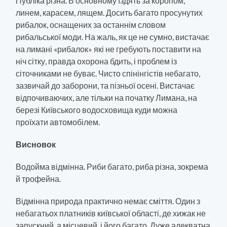
Публіка різна. В основному їздять за коропом,
линем, карасем, лящем. Досить багато просунутих
рибалок, оснащених за останнім словом
рибальської моди. На жаль, як це не сумно, вистачає
на лимані «рибалок» які не гребують поставити на
ніч сітку, правда охорона бдить, і проблем із
сіточниками не буває. Чисто спінінгістів небагато,
зазвичай до заборони, та пізньої осені. Вистачає
відпочиваючих, але тільки на початку Лимана, на
березі Київського водосховища куди можна
проїхати автомобілем.
Висновок
Водойма відмінна. Риби багато, риба різна, зокрема
й трофейна.
Відмінна природа практично немає сміття. Один з
небагатьох платників київської області, де хижак не
запускний, а місцевий, і його багато. Дуже адекватна