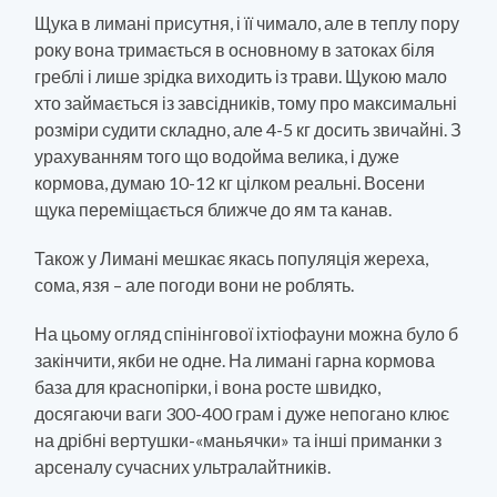
Щука в лимані присутня, і її чимало, але в теплу пору
року вона тримається в основному в затоках біля
греблі і лише зрідка виходить із трави. Щукою мало
хто займається із завсідників, тому про максимальні
розміри судити складно, але 4-5 кг досить звичайні. З
урахуванням того що водойма велика, і дуже
кормова, думаю 10-12 кг цілком реальні. Восени
щука переміщається ближче до ям та канав.
Також у Лимані мешкає якась популяція жереха,
сома, язя – але погоди вони не роблять.
На цьому огляд спінінгової іхтіофауни можна було б
закінчити, якби не одне. На лимані гарна кормова
база для краснопірки, і вона росте швидко,
досягаючи ваги 300-400 грам і дуже непогано клює
на дрібні вертушки-«маньячки» та інші приманки з
арсеналу сучасних ультралайтників.