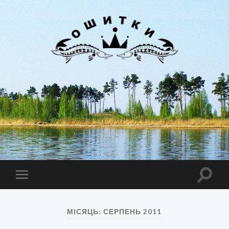
Лиман
Ошитки
Toggle
Toggle
search
mobile
field
menu
МІСЯЦЬ:
СЕРПЕНЬ 2011