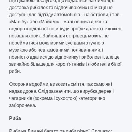
Ще цікавою послугою, що надається на Лимані, є
доставка рибалок та відпочиваючих на місця не
доступні для під’їзду автомобілів – на острови, і т.зв.
«Малібу» або «Майямі» – мальовнича ділянка
водорозподільної коси, куди проїде далеко не кожен
позашляховик. Зайнявши острівець можна не
перейматися можливими сусідами з гучною
музикою або невгамовними поливаннями, і
повністю вдатися до відпочинку і риболовлі, але це
звичайно більше для короп’ятників і любителів білої
риби.
Охорона водойми, вивозить сміття, так само як і
надає дрова. Слід зазначити, що вирубка дерев і
чагарників (зокрема і сухостою) категорично
заборонена.
Риба
Риби на Лимані багато, та риби різної. Спочатку