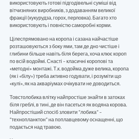
використовують готові підгодівельні суміші від
вітчизняних виробників, з додаванням великої
фракції (кукурудза, горох, перловка). Багато хто
використовують і повністю саморобні корми.
Цілеспрямовано на коропа і сазана найчастіше
розташовуються з боку ями, там де дно чистіше і
глибини більше навіть біля берега, хоча клює короп
по всій водоймі. Снасті – класичні коропові та
«методні» монтажі. Т.к. водойма дуже велика, коропа
(як і «білу») треба активно годувати, і розуміти що
«кулі», як на акваріумах очікувати не доводиться.
Товстолобика влітку найпростіше знайти в затоках
біля греблі, в тині, де він пасеться як водяна корова.
Найпростіший спосіб зловити “лобика” –
“технопланктон” на поплавцевому оснащенні, що
подається над травою.