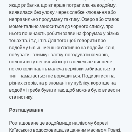
якщо рибалка, що вперше потрапила на водойму,
виявилася без улову, через слабке клювання або
неправильно продуману тактику. Озеро або ставок
моментально заноситься до чорного списку, про
нього починають робити заяви на форумах у різких
тонах та. і т.д. і т.п. Для того щоб говорити про
водойму більш-менш об’єктивно на водоймі слід
побувати і взимку і влітку, погодувати комарів,
половити і у весняний жор і в пекельне липневе
пекло коли навіть малеча верхівки забивається в
тин і намагається не ворушиться. Подивитися на
різних єгерів, на різноманітну публіку, коротше на
водоймі треба бувати так, щоб можна було вивести
статистику.
Розташування
Розташоване це водоймище на лівому березі
Київського водосховища, за дачним масивом Ровжі.