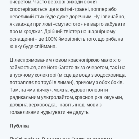
очеретом. Часто верхові виходи окуня
спостерігаються ще в квітні-травні, поппер або
невеликий стик буде дуже доречним. Ну і звичайно,
як завжди при лові «смугастого» не варто забувати
про мікроджиг. Дрібний твістер на шарнірному
оснащенні – це 100% ймовірність того, що риба на
юшку буде спіймана.
Цілеспрямованим ловом краснопіркою мало хто
займається, але його багато як за очеретом, так і на
впускному колекторі (місце де вода з водосховища
потрапляє по трубі в лиман), причому з обох боків.
Там, на «маніячку», можна чудово половити
радикальним ультролайтом, краснопірка, окуньки,
добірна верховодка, і навіть іноді мови з
голавликами нудьгувати не дадуть.
Публіка