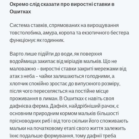
Окремо слід сказати про виростні ставки в
Ошитках
Система ставків, спрямованих на вирощування
товстолобика, амура, коропа та екзотичного бестера
функціонує як годинник.
Варто лише підійти до води, як поверхня
водоймища закипає від міріадів мальків. Що не
маловажно – виростні ставки закриті мережами від
атак з неба – чайки залишаються голодними, а
хлопчик спокійно зростає до випускного розміру,
після чого переселяється на постійне місце
проживання в лиман. В Ошитках є навіть своя
дафнієва ферма. Дафнія, найдрібніший рачок, є
основним природним кормом мальків більшості
прісноводних риб і від того скільки його споживають
мальки на початковому етапі свого життя залежить
їхнє подальше формування, тому дафнії треба