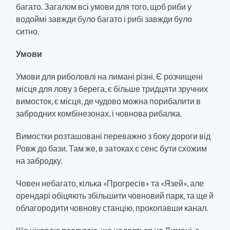
багато. Загалом всі умови для того, щоб риби у
водоймі завжди було багато і рибі завжди було
ситно.
Умови
Умови для риболовлі на лимані різні. Є розчищені
місця для лову з берега, є більше тридцяти зручних
вимосток, є місця, де чудово можна порибалити в
забродних комбінезонах, і човнова рибалка.
Вимостки розташовані переважно з боку дороги від
Ровж до бази. Там же, в затоках є сенс бути схожим
на забродку.
Човен небагато, кілька «Прогресів» та «Язей», але
орендарі обіцяють збільшити човновий парк, та ще й
облагородити човнову станцію, прокопавши канал.