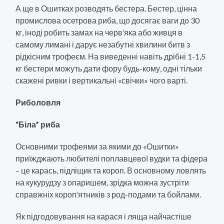
А ще в Ошитках розводять бестера. Бестер, цінна
промислова осетрова риба, що досягає ваги до 30
кг, іноді робить замах на черв’яка або живця в
самому лимані і дарує незабутні хвилини битв з
рідкісним трофеєм. На виведенні навіть дрібні 1-1,5
кг бестери можуть дати фору будь-кому, одні тільки
скажені ривки і вертикальні «свічки» чого варті.
Риболовля
“Біла” риба
Основними трофеями за якими до «Ошитки»
приїжджають любителі поплавцевої вудки та фідера
– це карась, підліщик та короп. В основному ловлять
на кукурудзу з опаришем, зрідка можна зустріти
справжніх короп’ятників з род-подами та бойлами.
Як підгодовування на карася і ляща найчастіше