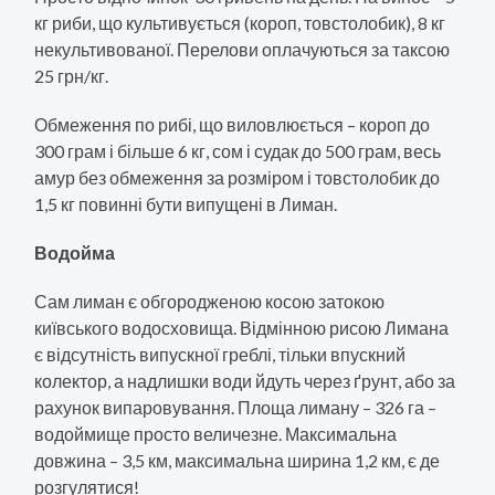
кг риби, що культивується (короп, товстолобик), 8 кг
некультивованої. Перелови оплачуються за таксою
25 грн/кг.
Обмеження по рибі, що виловлюється – короп до
300 грам і більше 6 кг, сом і судак до 500 грам, весь
амур без обмеження за розміром і товстолобик до
1,5 кг повинні бути випущені в Лиман.
Водойма
Сам лиман є обгородженою косою затокою
київського водосховища. Відмінною рисою Лимана
є відсутність випускної греблі, тільки впускний
колектор, а надлишки води йдуть через ґрунт, або за
рахунок випаровування. Площа лиману – 326 га –
водоймище просто величезне. Максимальна
довжина – 3,5 км, максимальна ширина 1,2 км, є де
розгулятися!