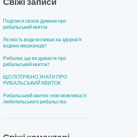
Свіжі записи
Поділися своєю думкою про
рибальський квиток
Як якість води впливає на здоров’я
водних мешканців?
Рибалки, що ви думаєте про
рибальський квиток?
ЩО ПОТРІБНО ЗНАТИ ПРО
РИБАЛЬСЬКИЙ КВИТОК
Рибальський квиток: нові можливості
любительського рибальства
Свіжі коментарі