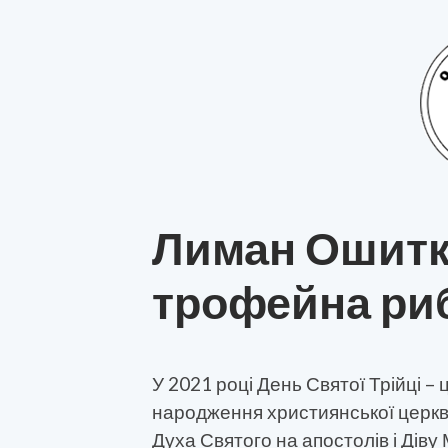
Лиман Ошитк
трофейна ри
У 2021 році День Святої Трійці –
народження християнської церкви
Духа Святого на апостолів і Діву 