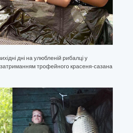
ихідні дні на улюбленій рибалці у
ся затриманням трофейного красеня-сазана