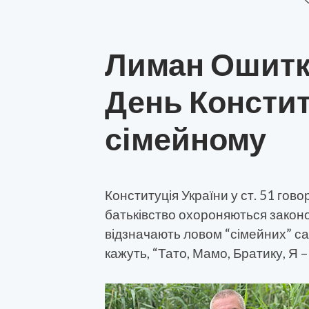
Лиман Ошитк
День Конститу
сімейному
Конституція України у ст. 51 гово
батьківство охороняються законо
відзначають ловом “сімейних” саза
кажуть, “Тато, Мамо, Братику, Я 