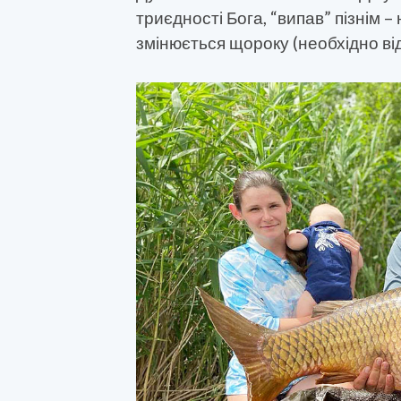
триєдності Бога, “випав” пізнім –
змінюється щороку (необхідно від