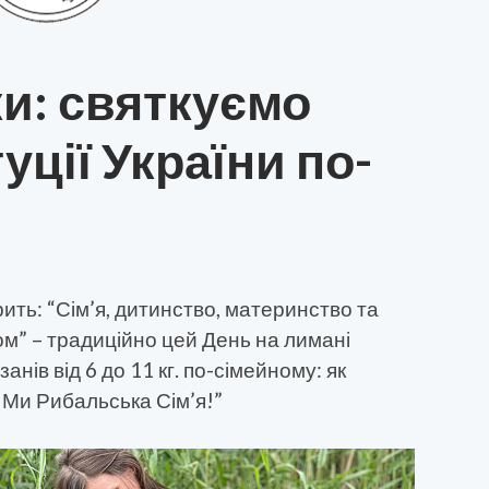
и: святкуємо
ції України по-
рить: “Сім’я, дитинство, материнство та
м” – традиційно цей День на лимані
нів від 6 до 11 кг. по-сімейному: як
– Ми Рибальська Сім’я!”