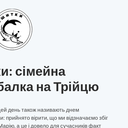
и: сімейна
балка на Трійцю
 цей день також називають днем
: прийнято вірити, що ми відзначаємо збіг
Марію, а це і довело для сучасників факт