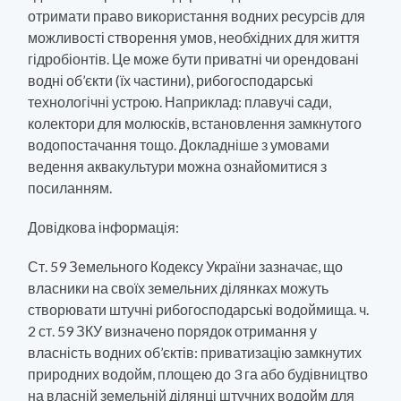
отримати право використання водних ресурсів для
можливості створення умов, необхідних для життя
гідробіонтів. Це може бути приватні чи орендовані
водні об’єкти (їх частини), рибогосподарські
технологічні устрою. Наприклад: плавучі сади,
колектори для молюсків, встановлення замкнутого
водопостачання тощо. Докладніше з умовами
ведення аквакультури можна ознайомитися з
посиланням.
Довідкова інформація:
Ст. 59 Земельного Кодексу України зазначає, що
власники на своїх земельних ділянках можуть
створювати штучні рибогосподарські водоймища. ч.
2 ст. 59 ЗКУ визначено порядок отримання у
власність водних об’єктів: приватизацію замкнутих
природних водойм, площею до 3 га або будівництво
на власній земельній ділянці штучних водойм для