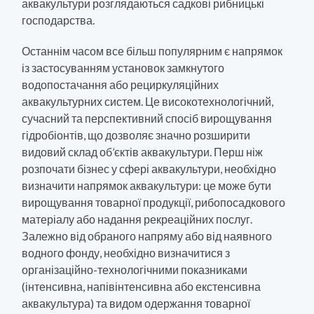
аквакультури розглядаються садкові рибницькі
господарства.
Останнім часом все більш популярним є напрямок
із застосуванням установок замкнутого
водопостачання або рециркуляційних
аквакультурних систем. Це високотехнологічний,
сучасний та перспективний спосіб вирощування
гідробіонтів, що дозволяє значно розширити
видовий склад об’єктів аквакультури. Перш ніж
розпочати бізнес у сфері аквакультури, необхідно
визначити напрямок аквакультури: це може бути
вирощування товарної продукції, рибопосадкового
матеріалу або надання рекреаційних послуг.
Залежно від обраного напряму або від наявного
водного фонду, необхідно визначитися з
організаційно-технологічними показниками
(інтенсивна, напівінтенсивна або екстенсивна
аквакультура) та видом одержання товарної