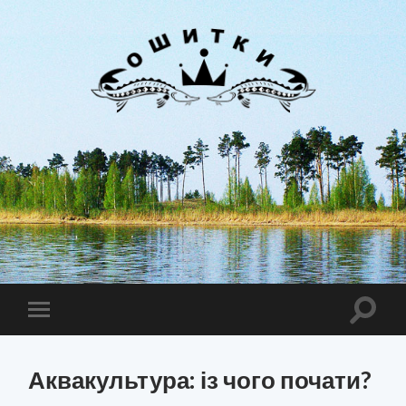
Лиман
Ошитки
Toggle
Toggle
search
mobile
field
menu
Аквакультура: із чого почати?