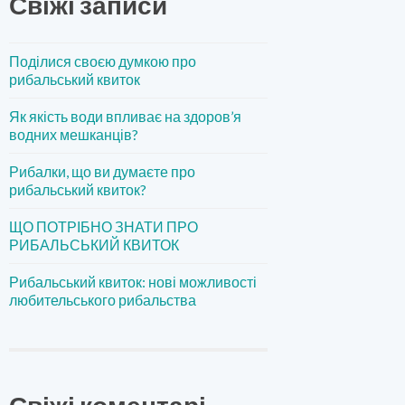
Свіжі записи
Поділися своєю думкою про
рибальський квиток
Як якість води впливає на здоров’я
водних мешканців?
Рибалки, що ви думаєте про
рибальський квиток?
ЩО ПОТРІБНО ЗНАТИ ПРО
РИБАЛЬСЬКИЙ КВИТОК
Рибальський квиток: нові можливості
любительського рибальства
Свіжі коментарі