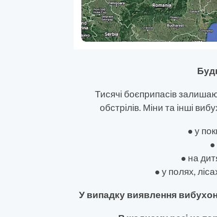
Буд
Тисячі боєприпасів залиша
обстрілів. Міни та інші ви
● у по
●
● на ди
● у полях, ліса
У випадку виявлення вибухон