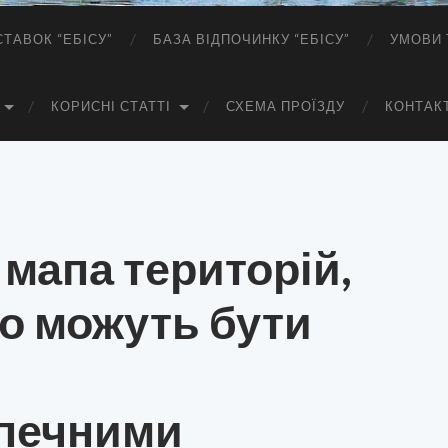
СТАВОК “ЕБІСУ”
БАЗА ВІДПОЧИНКУ “ЕБІСУ”
УМОВИ 
КОРИСНІ СТАТТІ
СХЕМА ПРОЇЗДУ
КОНТАК
 мапа територій,
но можуть бути
печними