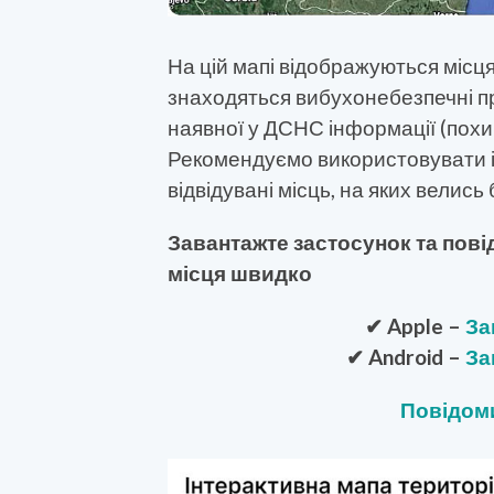
На цій мапі відображуються місця
знаходяться вибухонебезпечні пре
наявної у ДСНС інформації (похиб
Рекомендуємо використовувати і
відвідувані місць, на яких велись б
Завантажте застосунок та пові
місця швидко
✔ Apple –
За
✔ Android –
За
Повідоми