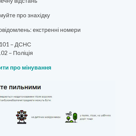
ечну відстань
уйте про знахідку
овідомлень: екстренні номери
 101 – ДСНС
102 – Поліція
ти про мінування