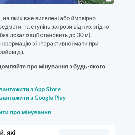
, на яких вже виявлені або ймовірно
дмети, та ступінь загрози від них згідно
ка локалізації становить до 30 м).
нформацію з інтерактивної мапи при
ойові дії.
домляйте про мінування з будь-якого
вантажити з App Store
вантажити з Google Play
ти про мінування