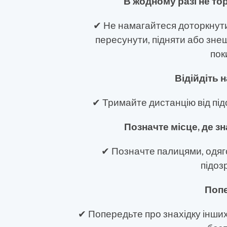
В жодному разі не то
✔ Не намагайтеся доторкнути
пересунути, підняти або зне
пок
Відійдіть 
✔ Тримайте дистанцію від під
Позначте місце, де з
✔ Позначте палицями, одяг
підоз
Попе
✔ Попередьте про знахідку інших о