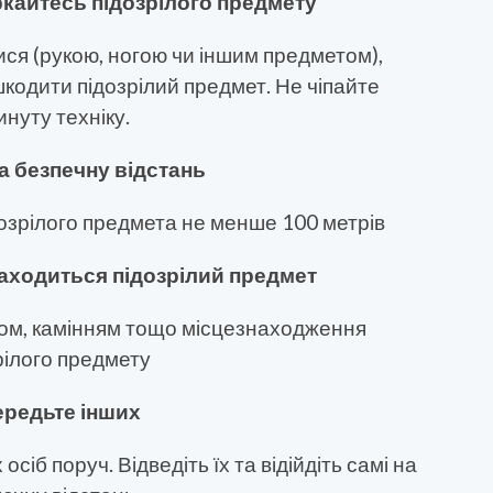
ркайтесь підозрілого предмету
ся (рукою, ногою чи іншим предметом),
шкодити підозрілий предмет. Не чіпайте
инуту техніку.
на безпечну відстань
озрілого предмета не менше 100 метрів
находиться підозрілий предмет
ом, камінням тощо місцезнаходження
рілого предмету
редьте інших
сіб поруч. Відведіть їх та відійдіть самі на