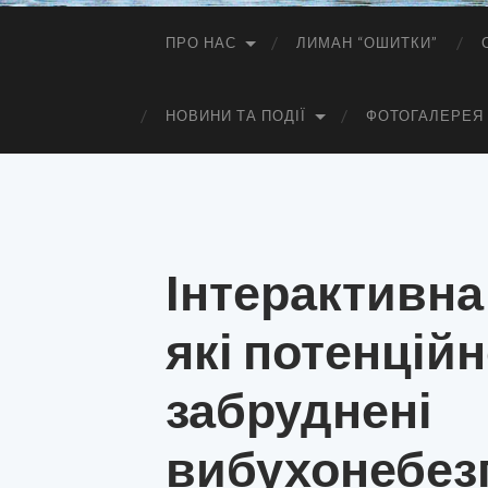
ПРО НАС
ЛИМАН “ОШИТКИ”
НОВИНИ ТА ПОДІЇ
ФОТОГАЛЕРЕЯ
Інтерактивна
які потенцій
забруднені
вибухонебез