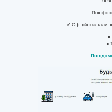
безп
Поінформ
✔ Офіційні канали п
●
● 
Повідоми