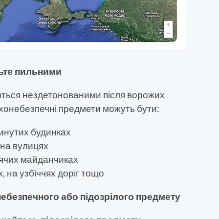
ьте пильними
ються нездетонованими після ворожих
бухонебезпечні предмети можуть бути:
кинутих будинках
 на вулицях
тячих майданчиках
х, на узбіччях доріг тощо
ебезпечного або підозрілого предмету