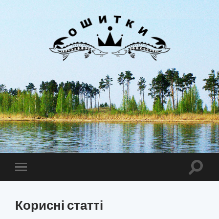
Лиман
Ошитки
Toggle
Toggle
search
mobile
field
menu
Корисні статті