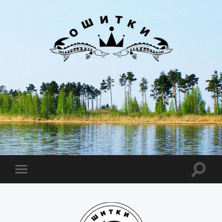
Лиман
Ошитки
Toggle
Toggle
search
mobile
field
menu