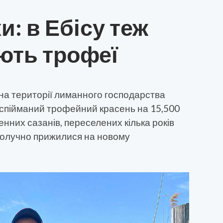
: в Ебісу теж
ють трофеї
 на території лиманного господарства
ув спійманий трофейний красень на 15,500
генних сазанів, переселених кілька років
гополучно прижилися на новому