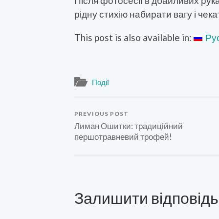
Після фотосесії в дбайливих рук
рідну стихію набирати вагу і чек
This post is also available in:
Ру
Події
PREVIOUS POST
Лиман Ошитки: традиційний
першотравневий трофей!
Залишити відповідь