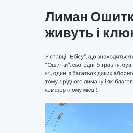
Лиман Ошитки
живуть і клю
У ставці “Ебісу”, що знаходиться
“Ошитки”, сьогодні, 5 травня, б
кг., один із багатьох диких абори
тому з рідного лиману і які бла
комфортному місці!