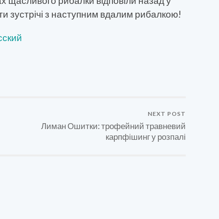
ах щасливого рибалки відповіли назад у
ати зустрічі з наступним вдалим рибалкою!
сский
NEXT POST
Лиман Ошитки: трофейний травневий
карпфішинг у розпалі