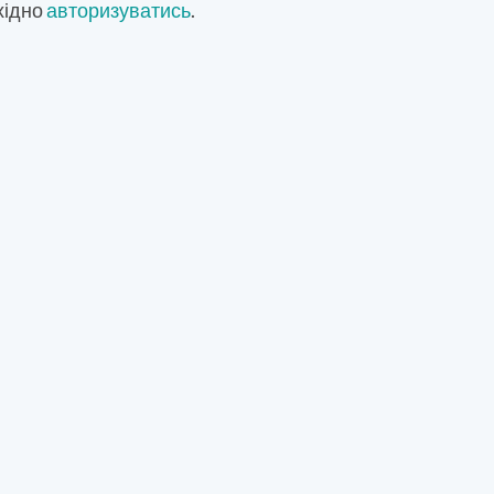
хідно
авторизуватись
.