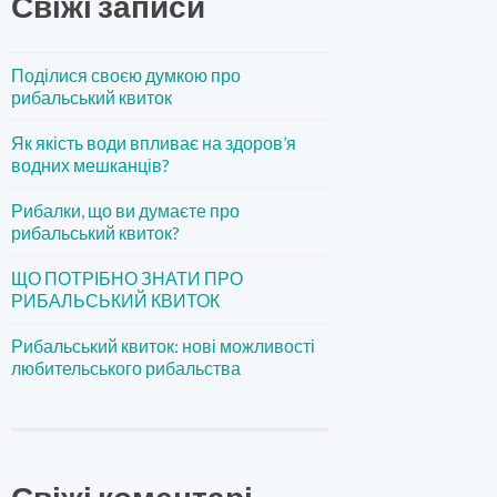
Свіжі записи
Поділися своєю думкою про
рибальський квиток
Як якість води впливає на здоров’я
водних мешканців?
Рибалки, що ви думаєте про
рибальський квиток?
ЩО ПОТРІБНО ЗНАТИ ПРО
РИБАЛЬСЬКИЙ КВИТОК
Рибальський квиток: нові можливості
любительського рибальства
Свіжі коментарі