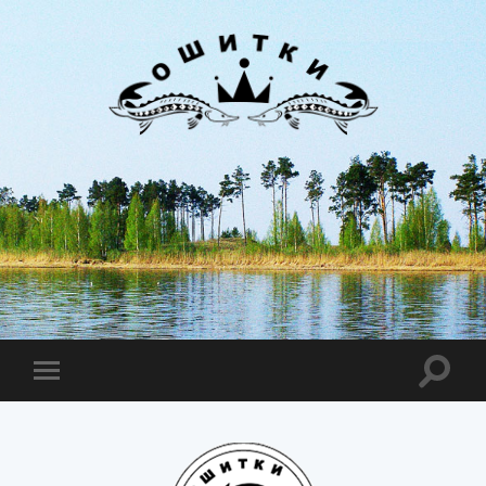
Лиман
Ошитки
Toggle
Toggle
search
mobile
field
menu