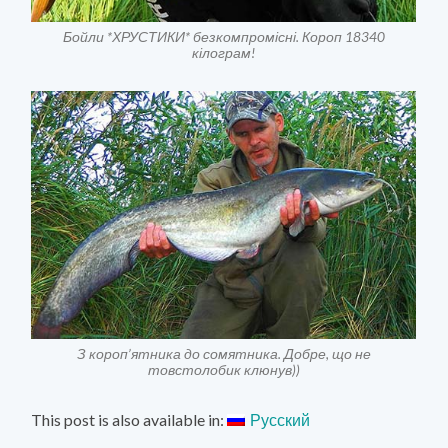
Бойли *ХРУСТИКИ* безкомпромісні. Короп 18340
кілограм!
З короп’ятника до сомятника. Добре, що не
товстолобик клюнув))
This post is also available in:
Русский