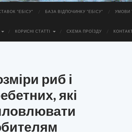
СТАВОК “ЕБІСУ”
БАЗА ВІДПОЧИНКУ “ЕБІСУ”
УМОВИ 
КОРИСНІ СТАТТІ
СХЕМА ПРОЇЗДУ
КОНТАК
зміри риб і
ебетних, які
иловлювати
юбителям