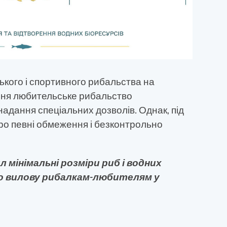
кого і спортивного рибальства на
ння любительське рибальство
надання спеціальних дозволів. Однак, під
про певні обмеження і безконтрольно
ил мінімальні розміри риб і водних
до вилову рибалкам-любителям у