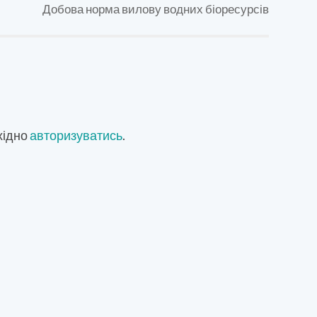
Добова норма вилову водних біоресурсів
хідно
авторизуватись
.