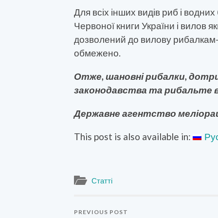
Для всіх інших видів риб і водних
Червоної книги України і вилов я
дозволений до вилову рибалкам-
обмежено.
Отже, шановні рибалки, дот
законодавства та рибальте в
Державне агентство меліорац
This post is also available in:
Ру
Статті
PREVIOUS POST