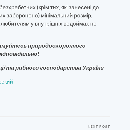
 безхребетних (крім тих, які занесені до
ких заборонено) мінімальний розмір,
любителям у внутрішніх водоймах не
римуйтесь природоохоронного
ідповідально!
ії та рибного господарства України
сский
NEXT POST