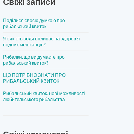
Свіжі записи
Поділися своєю думкою про
рибальський квиток
Як якість води впливає на здоров’я
водних мешканців?
Рибалки, що ви думаєте про
рибальський квиток?
ЩО ПОТРІБНО ЗНАТИ ПРО
РИБАЛЬСЬКИЙ КВИТОК
Рибальський квиток: нові можливості
любительського рибальства
Свіжі коментарі