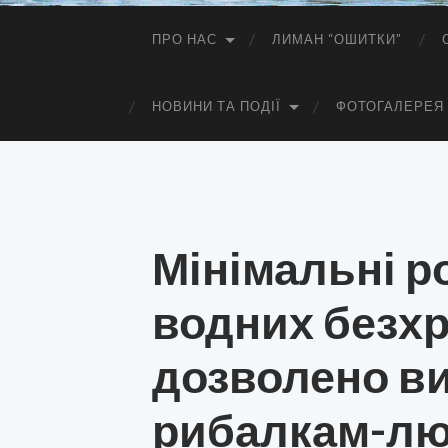
ПРО НАС
ЛИМАН “ОШИТКИ”
НОВИНИ ТА ПОДІЇ
ФОТОГАЛЕРЕЯ
Мінімальні ро
водних безхр
дозволено в
рибалкам-л