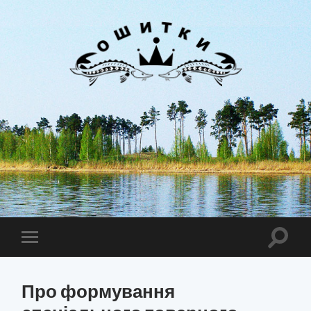
Лиман
Ошитки
Toggle
Toggle
search
mobile
field
menu
Про формування