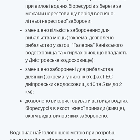
при вилові водних біоресурсів з берега за
межами нерестовищ у період весняно-
літньої нерестової заборони;
зменшено кількість заборонених для
рибальства місць (зокрема, дозволено
рибальство у затоці “Галерна” Канівського
водосховища та у гирлах річок, що впадають
у Дністровське водосховище);
зменшено заборонені для рибальства
ділянки (зокрема, у нижніх б’єфах ГЕС
дніпровських водосховищ з 10 та 5 км до 2
км);
дозволено використовувати всі види водних
біоресурсів в якості живої принади (живця),
окрім видів, вилов яких заборонено.
Водночас найголовнішою метою при розробці
документу було збереження, примноження та