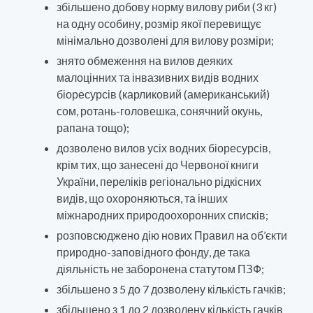
збільшено добову норму вилову риби (3 кг)
на одну особину, розмір якої перевищує
мінімально дозволені для вилову розміри;
знято обмеження на вилов деяких
малоцінних та інвазивних видів водних
біоресурсів (карликовий (американський)
сом, ротань-головешка, сонячний окунь,
рапана тощо);
дозволено вилов усіх водних біоресурсів,
крім тих, що занесені до Червоної книги
України, переліків регіонально рідкісних
видів, що охороняються, та інших
міжнародних природоохоронних списків;
розповсюджено дію нових Правил на об’єкти
природно-заповідного фонду, де така
діяльність не заборонена статутом ПЗФ;
збільшено з 5 до 7 дозволену кількість гачків;
збільшено з 1 до 2 дозволену кількість гачків