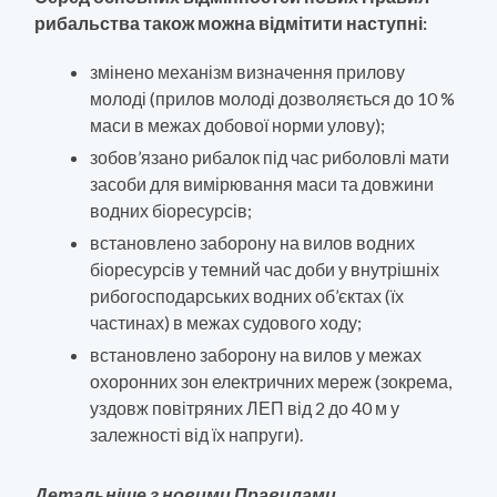
рибальства також можна відмітити наступні:
змінено механізм визначення прилову
молоді (прилов молоді дозволяється до 10 %
маси в межах добової норми улову);
зобов’язано рибалок під час риболовлі мати
засоби для вимірювання маси та довжини
водних біоресурсів;
встановлено заборону на вилов водних
біоресурсів у темний час доби у внутрішніх
рибогосподарських водних об’єктах (їх
частинах) в межах судового ходу;
встановлено заборону на вилов у межах
охоронних зон електричних мереж (зокрема,
уздовж повітряних ЛЕП від 2 до 40 м у
залежності від їх напруги).
Детальніше з новими Правилами