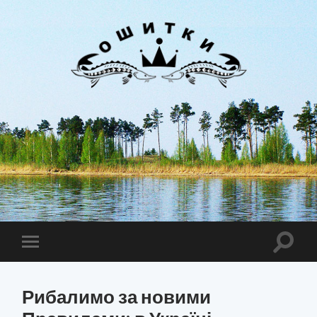
Лиман
Ошитки
Toggle
Toggle
search
mobile
field
menu
Рибалимо за новими