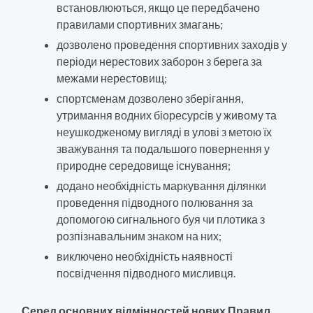
встановлюються, якщо це передбачено
правилами спортивних змагань;
дозволено проведення спортивних заходів у
періоди нерестових заборон з берега за
межами нерестовищ;
спортсменам дозволено зберігання,
утримання водних біоресурсів у живому та
неушкодженому вигляді в улові з метою їх
зважування та подальшого повернення у
природне середовище існування;
додано необхідність маркування ділянки
проведення підводного полювання за
допомогою сигнального буя чи плотика з
розпізнавальним знаком на них;
виключено необхідність наявності
посвідчення підводного мисливця.
Серед основних відмінностей нових Правил