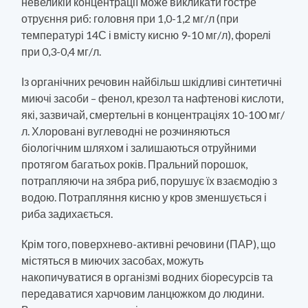
невеликій концентрації може викликати гостре
отруєння риб: головня при 1,0-1,2 мг/л (при
температурі 14С і вмісту кисню 9-10 мг/л), форелі
при 0,3-0,4 мг/л.
Із органічних речовин найбільш шкідливі синтетичні
миючі засоби – фенол, крезол та нафтенові кислоти,
які, зазвичай, смертельні в концентраціях 10-100 мг/
л. Хлоровані вуглеводні не розчиняються
біологічним шляхом і залишаються отруйними
протягом багатьох років. Пральний порошок,
потрапляючи на зябра риб, порушує їх взаємодію з
водою. Потрапляння кисню у кров зменшується і
риба задихається.
Крім того, поверхнево-активні речовини (ПАР), що
містяться в миючих засобах, можуть
накопичуватися в організмі водних біоресурсів та
передаватися харчовим ланцюжком до людини.