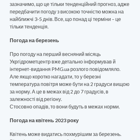
зазначимо, що це тільки тенденційний прогноз, адже
передбачити погоду з високою точністю можна на
найближчі 3-5 днів. Все, що понад ці терміни – це
тільки тенденція.
Погода на березень
Про погоду на перший весняний місяць
Укргідрометцентр вже детально інформував й
інтернет-видання PMG.ua розлого повідомляло.
Але якщо коротко нагадати, то у березні
температура повітря може бути на 2 градуси вищою
за норму. А це в межах від 2 до 7 градусів, в
залежності від регіону.
Стосовно опадів, то вони будуть в межах норми.
Погода на квітень 2023 року
Квітень може видатись похмурішим за березень.