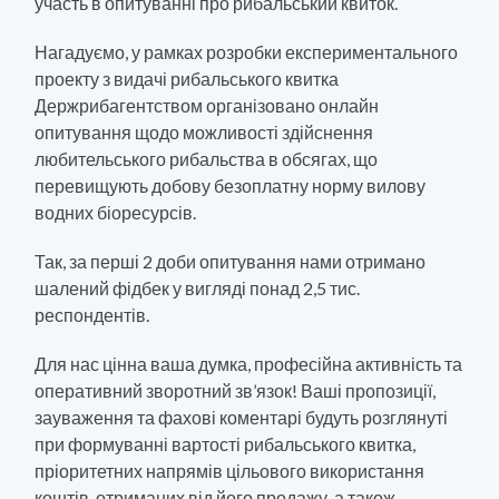
участь в опитуванні про рибальський квиток.
Нагадуємо, у рамках розробки експериментального
проекту з видачі рибальського квитка
Держрибагентством організовано онлайн
опитування щодо можливості здійснення
любительського рибальства в обсягах, що
перевищують добову безоплатну норму вилову
водних біоресурсів.
Так, за перші 2 доби опитування нами отримано
шалений фідбек у вигляді понад 2,5 тис.
респондентів.
Для нас цінна ваша думка, професійна активність та
оперативний зворотний зв’язок! Ваші пропозиції,
зауваження та фахові коментарі будуть розглянуті
при формуванні вартості рибальського квитка,
пріоритетних напрямів цільового використання
коштів, отриманих від його продажу, а також