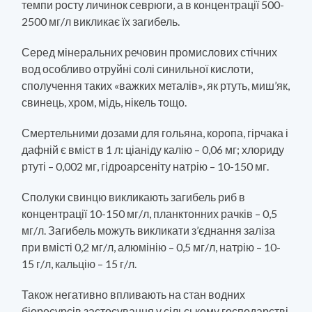
темпи росту личинок севрюги, а в концентрації 500-
2500 мг/л викликає їх загибель.
Серед мінеральних речовин промислових стічних
вод особливо отруйні солі синильної кислоти,
сполучення таких «важких металів», як ртуть, миш’як,
свинець, хром, мідь, нікель тощо.
Смертельними дозами для гольяна, коропа, гірчака і
дафній є вміст в 1 л: ціаніду калію – 0,06 мг; хлориду
ртуті – 0,002 мг, гідроарсеніту натрію – 10-150 мг.
Сполуки свинцю викликають загибель риб в
концентрації 10-150 мг/л, планктонних рачків – 0,5
мг/л. Загибель можуть викликати з’єднання заліза
при вмісті 0,2 мг/л, алюмінію – 0,5 мг/л, натрію – 10-
15 г/л, кальцію – 15 г/л.
Також негативно впливають на стан водних
біоресурсів застосування у сільському господарстві