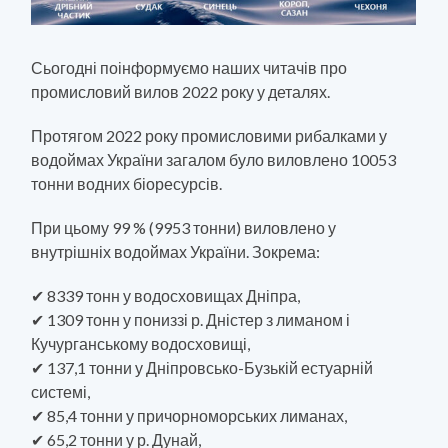
Сьогодні поінформуємо наших читачів про
промисловий вилов 2022 року у деталях.
Протягом 2022 року промисловими рибалками у
водоймах України загалом було виловлено 10053
тонни водних біоресурсів.
При цьому 99 % (9953 тонни) виловлено у
внутрішніх водоймах України. Зокрема:
✔ 8339 тонн у водосховищах Дніпра,
✔ 1309 тонн у пониззі р. Дністер з лиманом і
Кучурганському водосховищі,
✔ 137,1 тонни у Дніпровсько-Бузькій естуарній
системі,
✔ 85,4 тонни у причорноморських лиманах,
✔ 65,2 тонни у р. Дунай,