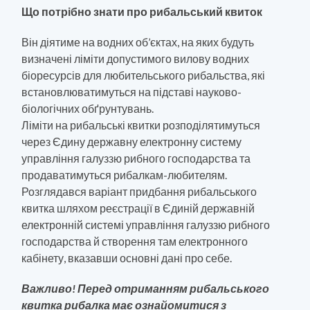
Що потрібно знати про рибальський квиток
Він діятиме на водних об’єктах, на яких будуть
визначені ліміти допустимого вилову водних
біоресурсів для любительського рибальства, які
встановлюватимуться на підставі науково-
біологічних обґрунтувань.
Ліміти на рибальські квитки розподілятимуться
через Єдину державну електронну систему
управління галуззю рибного господарства та
продаватимуться рибалкам-любителям.
Розглядався варіант придбання рибальського
квитка шляхом реєстрації в Єдиній державній
електронній системі управління галуззю рибного
господарства й створення там електронного
кабінету, вказавши основні дані про себе.
Важливо! Перед отриманням рибальського
квитка рибалка має ознайомитися з