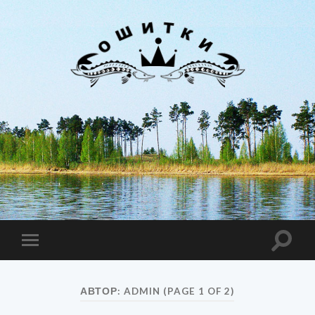
Лиман
Ошитки
Toggle
Toggle
search
mobile
field
menu
АВТОР:
ADMIN
(PAGE 1 OF 2)