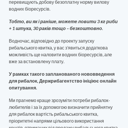
перевищують добову безоплатну норму вилову
водних біоресурсів.
Тобто, ви як і раніше, можете ловити 3 кг риби
+ 1 штука, 30 раків тощо – безкоштовно.
Водночас, відповідно до проекту запуску
рибальського квитка, у вас з’явиться додаткова
можливість ще наловити водних біоресурсів, але
вже за встановлену плату.
У рамках такого запланованого нововведення
для рибалок, Держрибагентство ініціює онлайн
опитування.
Ми прагнемо краще зрозуміти потреби рибалок-
любителів і за їх допомогою визначити прийнятну
для рибалок вартість рибальського квитка,
пріоритетні напрями цільового використання
коштів, отриманих від продажу рибальського квитка