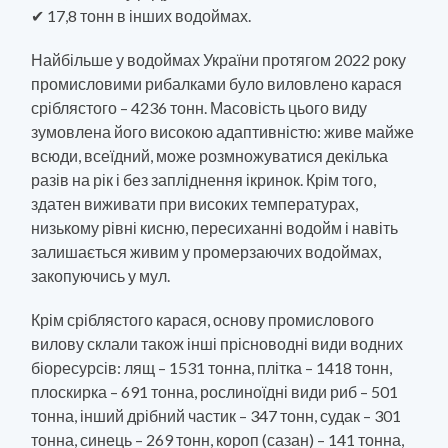
✔ 17,8 тонн в інших водоймах.
Найбільше у водоймах України протягом 2022 року
промисловими рибалками було виловлено карася
сріблястого – 4236 тонн. Масовість цього виду
зумовлена його високою адаптивністю: живе майже
всюди, всеїдний, може розмножуватися декілька
разів на рік і без запліднення ікринок. Крім того,
здатен виживати при високих температурах,
низькому рівні кисню, пересиханні водойм і навіть
залишається живим у промерзаючих водоймах,
закопуючись у мул.
Крім сріблястого карася, основу промислового
вилову склали також інші прісноводні види водних
біоресурсів: лящ – 1531 тонна, плітка – 1418 тонн,
плоскирка – 691 тонна, рослиноїдні види риб – 501
тонна, інший дрібний частик – 347 тонн, судак – 301
тонна, синець – 269 тонн, короп (сазан) – 141 тонна,