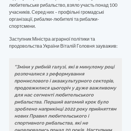
любительське рибальство, взяло участь понад 100
учасників. Серед них – профільні громадські
організації, рибалки-любителі та рибалки-
спортсмени.
Заступник Міністра аграрної політики та
продовольства України Віталій Головня зауважив:
“Зміни у рибній галузі, які в минулому році
розпочалися з реформування
промислового і аквакультурного секторів,
продовжилися цьогоріч у дуже важливому
для нас сегменті любительського
рибальства. Перший вагомий крок було
зроблено наприкінці 2022 року прийняттям
нових Правил любительського і
спортивного рибальства, які не
оновлювались понад 20 років. Наступним