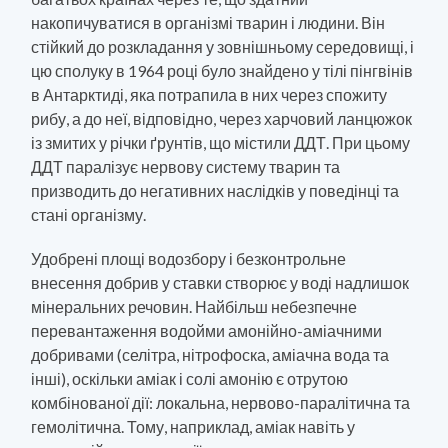
накопичуватися в організмі тварин і людини. Він
стійкий до розкладання у зовнішньому середовищі, і
цю сполуку в 1964 році було знайдено у тілі пінгвінів
в Антарктиді, яка потрапила в них через спожиту
рибу, а до неї, відповідно, через харчовий ланцюжок
із змитих у річки ґрунтів, що містили ДДТ. При цьому
ДДТ паралізує нервову систему тварин та
призводить до негативних наслідків у поведінці та
стані організму.
Удобрені площі водозбору і безконтрольне
внесення добрив у ставки створює у воді надлишок
мінеральних речовин. Найбільш небезпечне
перевантаження водойми амонійно-аміачними
добривами (селітра, нітрофоска, аміачна вода та
інші), оскільки аміак і солі амонію є отрутою
комбінованої дії: локальна, нервово-паралітична та
гемолітична. Тому, наприклад, аміак навіть у