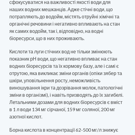
сфокусуватися на важливості якості води для
наших водних мешканців. Адже стічні води, що
потрапляють до водойм, містять отруйні хімічні та
органічні речовини і негативно впливають на стан
як самих водойм, так і, відповідно, на водні
біоресурси, що в них проживають.
Кислоти та луги стічних вод не тільки змінюють
показник рН води, що негативно впливає на стан
водних біоресурсів та їх кормову базу, але і самі є
отрутою, яка викликає зміни органів (опіки зябер та
шкіри, уповільнення росту, неможливість
виношування ікри та дозрівання молок, патологічні
зміни в організмі), і навіть призводять до їх загибелі.
Летальними дозами для водних біоресурсів є вміст
в 1 л води 134 мг сірчаної, 159 мг соляної, 200 мг
азотної кислот.
Борна кислота в концентрації 62-500 мг/л знижує