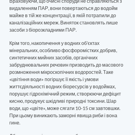
Враховуючи, що очисні споруди не справляються з
видаленням ПАР, вони повертаються до водойм
майже в тій же концентрації, в якій потрапили до
каналізаційних мереж. Виняток становлять лише
засоби з біорозкладними ПАР.
Крім того, накопичення у водних об’єктах
мінеральних, особливо фосфоромістких добрив,
синтетичних мийних засобів, органічних
забруднювальних речовин призводить до масового
розмноження мікроскопічних водоростей. Таке
«цвітіння води» погіршує її якість і умови
життєдіяльності водних біоресурсів у водоймах,
порушує гідрохімічний режим, створюючи дефіцит
кисню, продукує шкідливі природні токсини. Шар
води, що «цвіте», може сягати 10-15 см завтовшки.
При цьому виникають заморні явища риби і вона
гине.