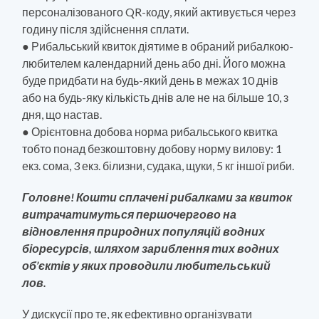
персоналізованого QR-коду, який активується через
годину після здійснення сплати.
● Рибальський квиток діятиме в обраний рибалкою-
любителем календарний день або дні. Його можна
буде придбати на будь-який день в межах 10 днів
або на будь-яку кількість днів але не на більше 10, з
дня, що настав.
● Орієнтовна добова норма рибальського квитка
тобто понад безкоштовну добову норму вилову: 1
екз. сома, 3 екз. білизни, судака, щуки, 5 кг іншої риби.
Головне! Кошти сплачені рибалками за квиток
витрачатимуться першочергово на
відновлення природних популяцій водних
біоресурсів, шляхом зариблення тих водних
об’єктів у яких проводили любительський
лов.
У дискусії про те, як ефективно організувати