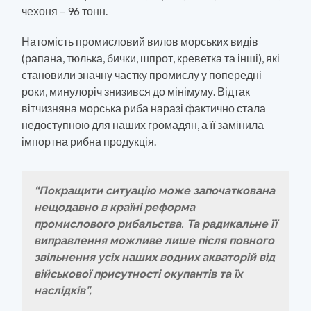
чехоня – 96 тонн.
Натомість промисловий вилов морських видів
(рапана, тюлька, бички, шпрот, креветка та інші), які
становили значну частку промислу у попередні
роки, минулоріч знизився до мінімуму. Відтак
вітчизняна морська риба наразі фактично стала
недоступною для наших громадян, а її замінила
імпортна рибна продукція.
“Покращити ситуацію може започаткована
нещодавно в країні реформа
промислового рибальства. Та радикальне її
виправлення можливе лише після повного
звільнення усіх наших водних акваторій від
військової присутності окупантів та їх
наслідків”,