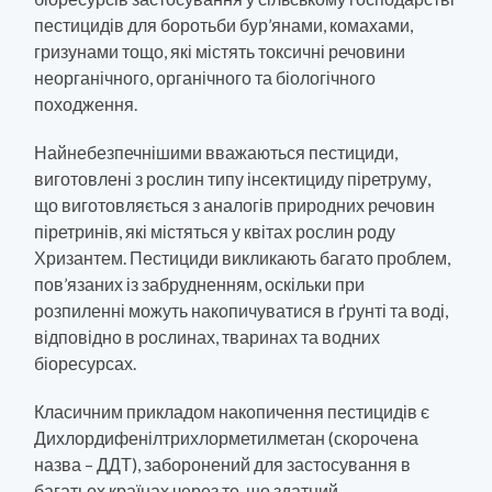
пестицидів для боротьби бур’янами, комахами,
гризунами тощо, які містять токсичні речовини
неорганічного, органічного та біологічного
походження.
Найнебезпечнішими вважаються пестициди,
виготовлені з рослин типу інсектициду піретруму,
що виготовляється з аналогів природних речовин
піретринів, які містяться у квітах рослин роду
Хризантем. Пестициди викликають багато проблем,
пов’язаних із забрудненням, оскільки при
розпиленні можуть накопичуватися в ґрунті та воді,
відповідно в рослинах, тваринах та водних
біоресурсах.
Класичним прикладом накопичення пестицидів є
Дихлордифенілтрихлорметилметан (скорочена
назва – ДДТ), заборонений для застосування в
багатьох країнах через те, що здатний