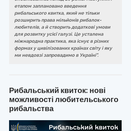
етапом заплановано введення
рибальського квитка, який не тільки
розширить права мільйонів рибалок-
любителів, а й створить додаткові умови
для розвитку усієї галузі. Це усталена
міжнародна практика, яка існує в різних
формах у цивілізованих країнах світу і яку
ми невдовзі запровадимо в Україні”.
Рибальський квиток: нові
можливості любительського
рибальства